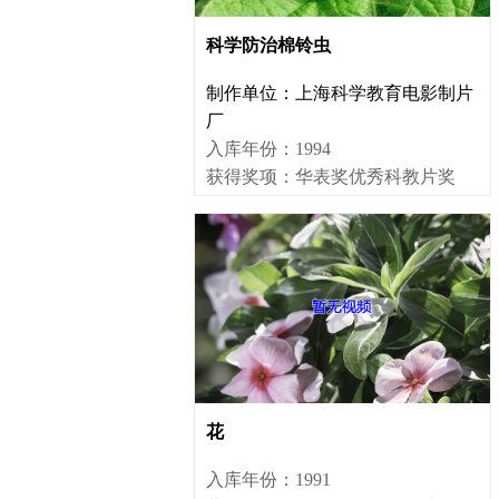
科学防治棉铃虫
制作单位：上海科学教育电影制片
厂
入库年份：1994
获得奖项：华表奖优秀科教片奖
观看：517次 热度：0
花
入库年份：1991