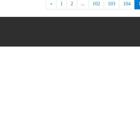
«
1
2
...
102
103
104